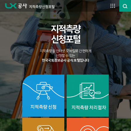
주요메뉴 바로가기
본문영역 바로가기
하단메뉴 바로가기
지적측량
신청포털
지적측량을 인터넷·모바일로 간편하게
신청할 수 있는
한국국토정보공사 공식 포털입니다