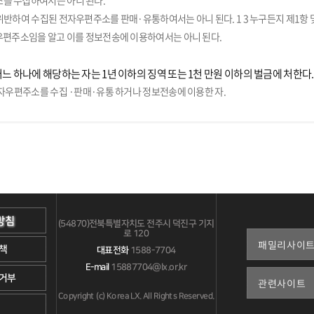
를 수집하여서는 아니 된다.
위반하여 수집된 전자우편주소를 판매·유통하여서는 아니 된다. 1 3 누구든지 제1항 
우편주소임을 알고 이를 정보전송에 이용하여서는 아니 된다.
어느 하나에 해당하는 자는 1년 이하의 징역 또는 1천 만원 이하의 벌금에 처한다.
전자우편주소를 수집 ·판매·유통 하거나 정보전송에 이용한 자.
방침
(54870)전북특별자치도 전주시 덕진구 기지
로 120
책
대표전화
1588-7704
E-mail
15887704@lx.or.kr
거부
Copyright (c) Korea LX. All Rights Reserved.