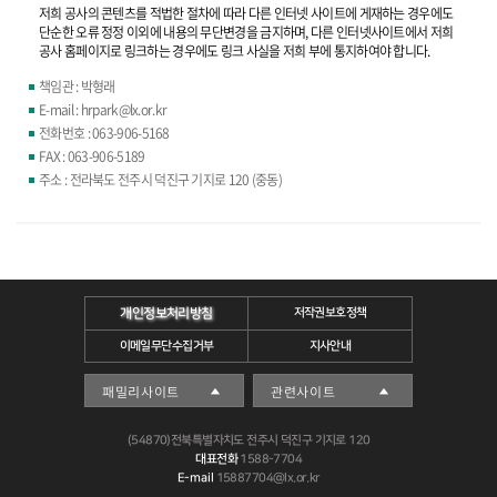
저희 공사의 콘텐츠를 적법한 절차에 따라 다른 인터넷 사이트에 게재하는 경우에도
단순한 오류 정정 이외에 내용의 무단변경을 금지하며, 다른 인터넷사이트에서 저희
공사 홈페이지로 링크하는 경우에도 링크 사실을 저희 부에 통지하여야 합니다.
책임관 : 박형래
E-mail : hrpark@lx.or.kr
전화번호 : 063-906-5168
FAX : 063-906-5189
주소 : 전라북도 전주시 덕진구 기지로 120 (중동)
개인정보처리방침
저작권보호정책
이메일무단수집거부
지사안내
(54870)전북특별자치도 전주시 덕진구 기지로 120
대표전화
1588-7704
E-mail
15887704@lx.or.kr