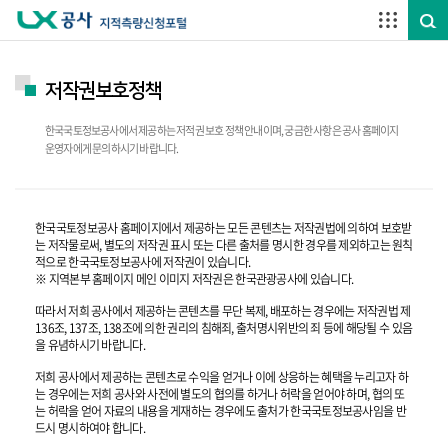
주요메뉴 바로가기
하단메뉴 바로가기
저작권보호정책
한국국토정보공사에서 제공하는 저적권 보호 정책 안내이며, 궁금한 사항은 공사 홈페이지
운영자에게 문의하시기 바랍니다.
한국국토정보공사 홈페이지에서 제공하는 모든 콘텐츠는 저작권법에 의하여 보호받
는 저작물로써, 별도의 저작권 표시 또는 다른 출처를 명시한 경우를 제외하고는 원칙
적으로 한국국토정보공사에 저작권이 있습니다.
※ 지역본부 홈페이지 메인 이미지 저작권은 한국관광공사에 있습니다.
따라서 저희 공사에서 제공하는 콘텐츠를 무단 복제, 배포하는 경우에는 저작권법 제
136조, 137조, 138조에 의한 권리의 침해죄, 출처명시위반의 죄 등에 해당될 수 있음
을 유념하시기 바랍니다.
저희 공사에서 제공하는 콘텐츠로 수익을 얻거나 이에 상응하는 혜택을 누리고자 하
는 경우에는 저희 공사와 사전에 별도의 협의를 하거나 허락을 얻어야 하며, 협의 또
는 허락을 얻어 자료의 내용을 게재하는 경우에도 출처가 한국국토정보공사임을 반
드시 명시하여야 합니다.