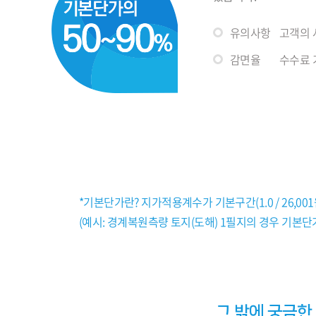
유의사항
고객의 
감면율
수수료 기
*기본단가란? 지가적용계수가 기본구간(1.0 / 26,00
(예시: 경계복원측량 토지(도해) 1필지의 경우 기본단가는
그 밖에 궁금한