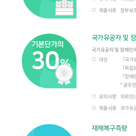
제출서류
정부보조
국가유공자 및 
국가유공자 및 장애인이
대상
「국가유
「독립유
「장애인
* 광주
유의사항
의뢰인(
제출서류
국가유공
재해복구측량