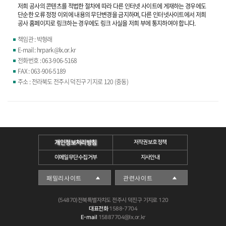
저희 공사의 콘텐츠를 적법한 절차에 따라 다른 인터넷 사이트에 게재하는 경우에도
단순한 오류 정정 이외에 내용의 무단변경을 금지하며, 다른 인터넷사이트에서 저희
공사 홈페이지로 링크하는 경우에도 링크 사실을 저희 부에 통지하여야 합니다.
책임관 : 박형래
E-mail : hrpark@lx.or.kr
전화번호 : 063-906-5168
FAX : 063-906-5189
주소 : 전라북도 전주시 덕진구 기지로 120 (중동)
개인정보처리방침
저작권보호정책
이메일무단수집거부
지사안내
(54870)전북특별자치도 전주시 덕진구 기지로 120
대표전화
1588-7704
E-mail
15887704@lx.or.kr