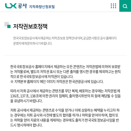
주요메뉴 바로가기
하단메뉴 바로가기
저작권보호정책
한국국토정보공사에서 제공하는 저적권 보호 정책 안내이며, 궁금한 사항은 공사 홈페이지
운영자에게 문의하시기 바랍니다.
한국국토정보공사 홈페이지에서 제공하는 모든 콘텐츠는 저작권법에 의하여 보호받
는 저작물로써, 별도의 저작권 표시 또는 다른 출처를 명시한 경우를 제외하고는 원칙
적으로 한국국토정보공사에 저작권이 있습니다.
※ 지역본부 홈페이지 메인 이미지 저작권은 한국관광공사에 있습니다.
따라서 저희 공사에서 제공하는 콘텐츠를 무단 복제, 배포하는 경우에는 저작권법 제
136조, 137조, 138조에 의한 권리의 침해죄, 출처명시위반의 죄 등에 해당될 수 있음
을 유념하시기 바랍니다.
저희 공사에서 제공하는 콘텐츠로 수익을 얻거나 이에 상응하는 혜택을 누리고자 하
는 경우에는 저희 공사와 사전에 별도의 협의를 하거나 허락을 얻어야 하며, 협의 또
는 허락을 얻어 자료의 내용을 게재하는 경우에도 출처가 한국국토정보공사임을 반
드시 명시하여야 합니다.