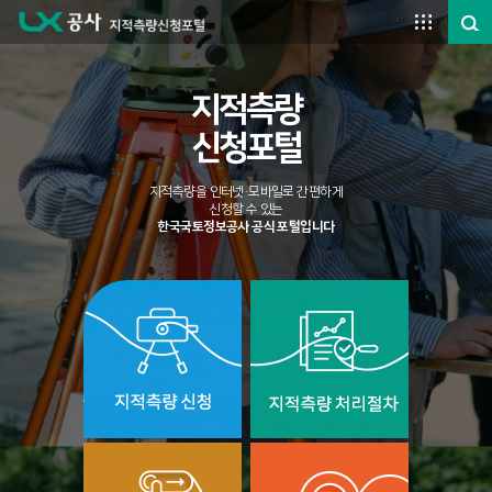
주요메뉴 바로가기
본문영역 바로가기
하단메뉴 바로가기
지적측량
신청포털
지적측량을 인터넷·모바일로 간편하게
신청할 수 있는
한국국토정보공사 공식 포털입니다