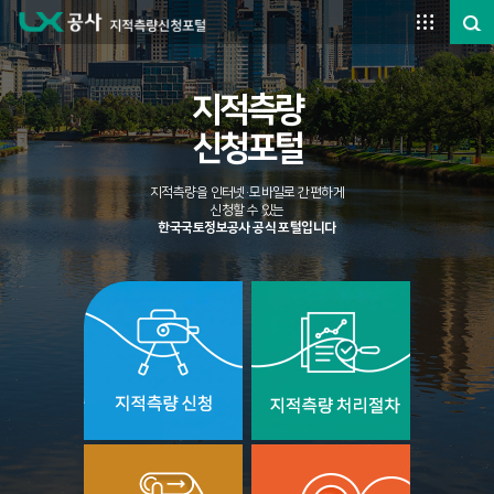
주요메뉴 바로가기
본문영역 바로가기
하단메뉴 바로가기
지적측량
신청포털
지적측량을 인터넷·모바일로 간편하게
신청할 수 있는
한국국토정보공사 공식 포털입니다