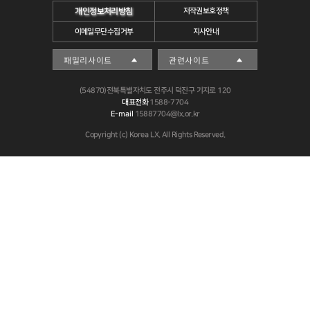
개인정보처리방침
저작권보호정책
이메일무단수집거부
지사안내
(54870)전북특별자치도 전주시 덕진구 기지로 120
대표전화
1588-7704
E-mail
15887704@lx.or.kr
Copyright (c) Korea LX. All Rights Reserved.