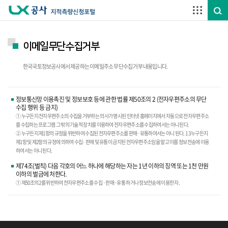
주요메뉴 바로가기
하단메뉴 바로가기
이메일무단수집거부
한국국토정보공사에서 제공하는 이메일주소 무단수집 거부 내용입니다.
정보통신망 이용촉진 및 정보보호 등에 관한 법률 제50조의 2 (전자우편주소의 무단
수집 행위 등 금지)
① 누구든지 전자우편주소의 수집을 거부하는 의사가 명시된 인터넷 홈페이지에서 자동으로 전자우편주소
를 수집하는 프로그램 그 밖의 기술적 장치를 이용하여 전자우편주소를 수집하여서는 아니 된다.
② 누구든지 제1항의 규정을 위반하여 수집된 전자우편주소를 판매·유통하여서는 아니 된다. 1 3 누구든지
제1항 및 제2항의 규정에 의하여 수집·판매 및 유통이 금지된 전자우편주소임을 알고 이를 정보전송에 이용
하여서는 아니 된다.
제74조(벌칙) 다음 각호의 어느 하나에 해당하는 자는 1년 이하의 징역 또는 1천 만원
이하의 벌금에 처한다.
① 제50조의 2를 위반하여 전자우편주소를 수집 ·판매·유통 하거나 정보전송에 이용한 자.