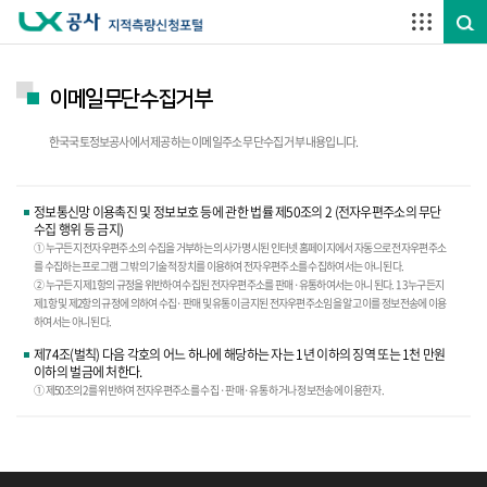
주요메뉴 바로가기
하단메뉴 바로가기
이메일무단수집거부
한국국토정보공사에서 제공하는 이메일주소 무단수집 거부 내용입니다.
정보통신망 이용촉진 및 정보보호 등에 관한 법률 제50조의 2 (전자우편주소의 무단
수집 행위 등 금지)
① 누구든지 전자우편주소의 수집을 거부하는 의사가 명시된 인터넷 홈페이지에서 자동으로 전자우편주소
를 수집하는 프로그램 그 밖의 기술적 장치를 이용하여 전자우편주소를 수집하여서는 아니 된다.
② 누구든지 제1항의 규정을 위반하여 수집된 전자우편주소를 판매·유통하여서는 아니 된다. 1 3 누구든지
제1항 및 제2항의 규정에 의하여 수집·판매 및 유통이 금지된 전자우편주소임을 알고 이를 정보전송에 이용
하여서는 아니 된다.
제74조(벌칙) 다음 각호의 어느 하나에 해당하는 자는 1년 이하의 징역 또는 1천 만원
이하의 벌금에 처한다.
① 제50조의 2를 위반하여 전자우편주소를 수집 ·판매·유통 하거나 정보전송에 이용한 자.