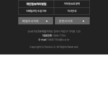
개인정보처리방침
저작권보호정책
이메일무단수집거부
지사안내
(54870)전북특별자치도 전주시 덕진구 기지로 120
대표전화
1588-7704
E-mail
15887704@lx.or.kr
Copyright (c) Korea LX. All Rights Reserved.