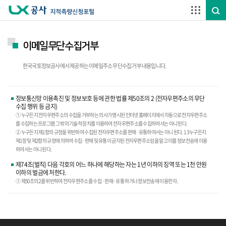
주요메뉴 바로가기
하단메뉴 바로가기
이메일무단수집거부
한국국토정보공사에서 제공하는 이메일주소 무단수집 거부 내용입니다.
정보통신망 이용촉진 및 정보보호 등에 관한 법률 제50조의 2 (전자우편주소의 무단
수집 행위 등 금지)
① 누구든지 전자우편주소의 수집을 거부하는 의사가 명시된 인터넷 홈페이지에서 자동으로 전자우편주소
를 수집하는 프로그램 그 밖의 기술적 장치를 이용하여 전자우편주소를 수집하여서는 아니 된다.
② 누구든지 제1항의 규정을 위반하여 수집된 전자우편주소를 판매·유통하여서는 아니 된다. 1 3 누구든지
제1항 및 제2항의 규정에 의하여 수집·판매 및 유통이 금지된 전자우편주소임을 알고 이를 정보전송에 이용
하여서는 아니 된다.
제74조(벌칙) 다음 각호의 어느 하나에 해당하는 자는 1년 이하의 징역 또는 1천 만원
이하의 벌금에 처한다.
① 제50조의 2를 위반하여 전자우편주소를 수집 ·판매·유통 하거나 정보전송에 이용한 자.