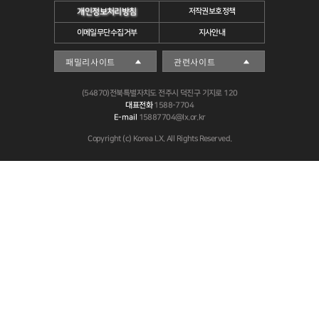
개인정보처리방침
저작권보호정책
이메일무단수집거부
지사안내
(54870)전북특별자치도 전주시 덕진구 기지로 120
대표전화
1588-7704
E-mail
15887704@lx.or.kr
Copyright (c) Korea LX. All Rights Reserved.