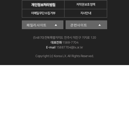
개인정보처리방침
저작권보호정책
이메일무단수집거부
지사안내
(54870)전북특별자치도 전주시 덕진구 기지로 120
대표전화
1588-7704
E-mail
15887704@lx.or.kr
Copyright (c) Korea LX. All Rights Reserved.