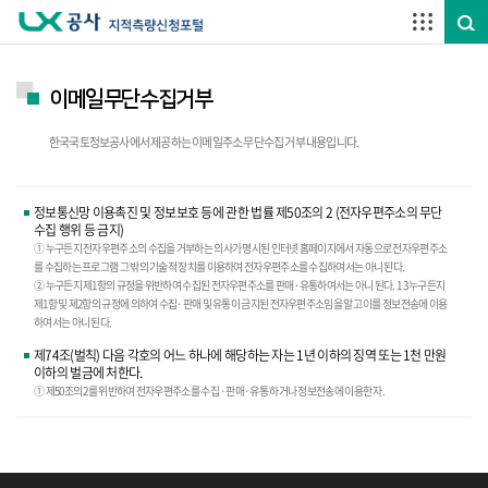
주요메뉴 바로가기
하단메뉴 바로가기
이메일무단수집거부
한국국토정보공사에서 제공하는 이메일주소 무단수집 거부 내용입니다.
정보통신망 이용촉진 및 정보보호 등에 관한 법률 제50조의 2 (전자우편주소의 무단
수집 행위 등 금지)
① 누구든지 전자우편주소의 수집을 거부하는 의사가 명시된 인터넷 홈페이지에서 자동으로 전자우편주소
를 수집하는 프로그램 그 밖의 기술적 장치를 이용하여 전자우편주소를 수집하여서는 아니 된다.
② 누구든지 제1항의 규정을 위반하여 수집된 전자우편주소를 판매·유통하여서는 아니 된다. 1 3 누구든지
제1항 및 제2항의 규정에 의하여 수집·판매 및 유통이 금지된 전자우편주소임을 알고 이를 정보전송에 이용
하여서는 아니 된다.
제74조(벌칙) 다음 각호의 어느 하나에 해당하는 자는 1년 이하의 징역 또는 1천 만원
이하의 벌금에 처한다.
① 제50조의 2를 위반하여 전자우편주소를 수집 ·판매·유통 하거나 정보전송에 이용한 자.