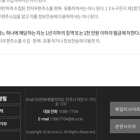
를 수집하여서는 아니 된다.
위반하여 수집된 전자우편주소를 판매·유통하여서는 아니 된다. 1 3 누구든지 제1항 
우편주소임을 알고 이를 정보전송에 이용하여서는 아니 된다.
어느 하나에 해당하는 자는 1년 이하의 징역 또는 1천 만원 이하의 벌금에 처한다.
전자우편주소를 수집 ·판매·유통 하거나 정보전송에 이용한 자.
방침
(54870)전북특별자치도 전주시 덕진구 기지
로 120
책
대표전화
1588-7704
E-mail
15887704@lx.or.kr
거부
Copyright (c) Korea LX. All Rights Reserved.