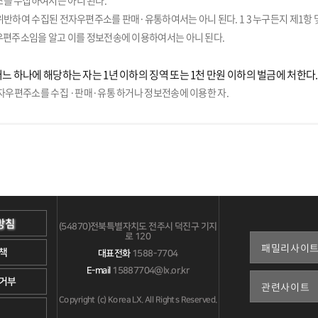
를 수집하여서는 아니 된다.
위반하여 수집된 전자우편주소를 판매·유통하여서는 아니 된다. 1 3 누구든지 제1항 
우편주소임을 알고 이를 정보전송에 이용하여서는 아니 된다.
어느 하나에 해당하는 자는 1년 이하의 징역 또는 1천 만원 이하의 벌금에 처한다.
전자우편주소를 수집 ·판매·유통 하거나 정보전송에 이용한 자.
방침
(54870)전북특별자치도 전주시 덕진구 기지
로 120
책
대표전화
1588-7704
E-mail
15887704@lx.or.kr
거부
Copyright (c) Korea LX. All Rights Reserved.