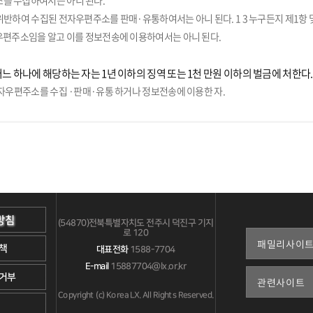
를 수집하여서는 아니 된다.
위반하여 수집된 전자우편주소를 판매·유통하여서는 아니 된다. 1 3 누구든지 제1항 
우편주소임을 알고 이를 정보전송에 이용하여서는 아니 된다.
어느 하나에 해당하는 자는 1년 이하의 징역 또는 1천 만원 이하의 벌금에 처한다.
전자우편주소를 수집 ·판매·유통 하거나 정보전송에 이용한 자.
방침
(54870)전북특별자치도 전주시 덕진구 기지
로 120
책
대표전화
1588-7704
E-mail
15887704@lx.or.kr
거부
Copyright (c) Korea LX. All Rights Reserved.