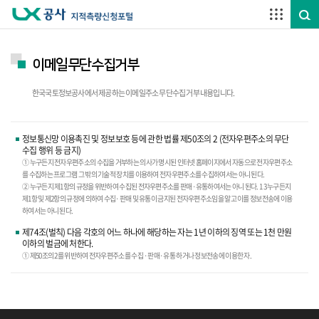
주요메뉴 바로가기
하단메뉴 바로가기
이메일무단수집거부
한국국토정보공사에서 제공하는 이메일주소 무단수집 거부 내용입니다.
정보통신망 이용촉진 및 정보보호 등에 관한 법률 제50조의 2 (전자우편주소의 무단
수집 행위 등 금지)
① 누구든지 전자우편주소의 수집을 거부하는 의사가 명시된 인터넷 홈페이지에서 자동으로 전자우편주소
를 수집하는 프로그램 그 밖의 기술적 장치를 이용하여 전자우편주소를 수집하여서는 아니 된다.
② 누구든지 제1항의 규정을 위반하여 수집된 전자우편주소를 판매·유통하여서는 아니 된다. 1 3 누구든지
제1항 및 제2항의 규정에 의하여 수집·판매 및 유통이 금지된 전자우편주소임을 알고 이를 정보전송에 이용
하여서는 아니 된다.
제74조(벌칙) 다음 각호의 어느 하나에 해당하는 자는 1년 이하의 징역 또는 1천 만원
이하의 벌금에 처한다.
① 제50조의 2를 위반하여 전자우편주소를 수집 ·판매·유통 하거나 정보전송에 이용한 자.