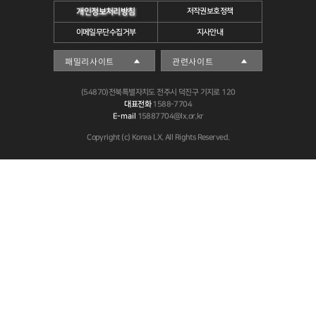
개인정보처리방침
저작권보호정책
이메일무단수집거부
지사안내
(54870)전북특별자치도 전주시 덕진구 기지로 120
대표전화
1588-7704
E-mail
15887704@lx.or.kr
Copyright (c) Korea LX. All Rights Reserved.