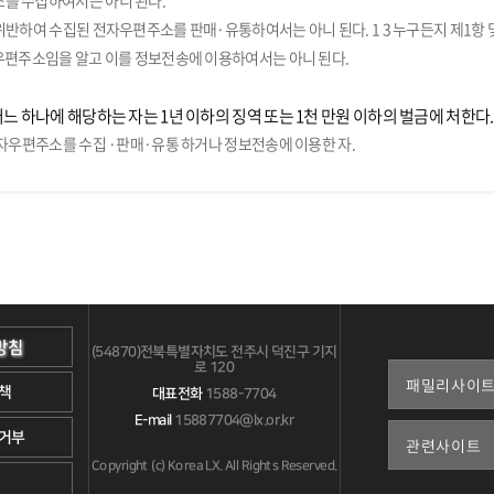
를 수집하여서는 아니 된다.
위반하여 수집된 전자우편주소를 판매·유통하여서는 아니 된다. 1 3 누구든지 제1항 
우편주소임을 알고 이를 정보전송에 이용하여서는 아니 된다.
어느 하나에 해당하는 자는 1년 이하의 징역 또는 1천 만원 이하의 벌금에 처한다.
전자우편주소를 수집 ·판매·유통 하거나 정보전송에 이용한 자.
방침
(54870)전북특별자치도 전주시 덕진구 기지
로 120
책
대표전화
1588-7704
E-mail
15887704@lx.or.kr
거부
Copyright (c) Korea LX. All Rights Reserved.