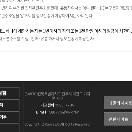
를 수집하여서는 아니 된다.
위반하여 수집된 전자우편주소를 판매·유통하여서는 아니 된다. 1 3 누구든지 제1항 
우편주소임을 알고 이를 정보전송에 이용하여서는 아니 된다.
어느 하나에 해당하는 자는 1년 이하의 징역 또는 1천 만원 이하의 벌금에 처한다.
전자우편주소를 수집 ·판매·유통 하거나 정보전송에 이용한 자.
방침
(54870)전북특별자치도 전주시 덕진구 기지
로 120
책
대표전화
1588-7704
E-mail
15887704@lx.or.kr
거부
Copyright (c) Korea LX. All Rights Reserved.