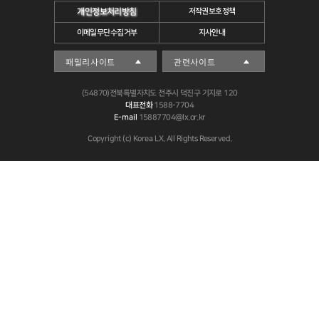
개인정보처리방침
저작권보호정책
이메일무단수집거부
지사안내
(54870)전북특별자치도 전주시 덕진구 기지로 120
대표전화
1588-7704
E-mail
15887704@lx.or.kr
Copyright (c) Korea LX. All Rights Reserved.