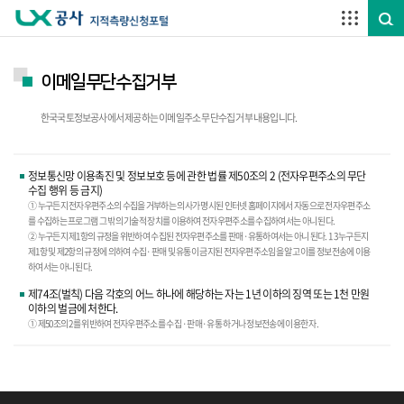
주요메뉴 바로가기
하단메뉴 바로가기
이메일무단수집거부
한국국토정보공사에서 제공하는 이메일주소 무단수집 거부 내용입니다.
정보통신망 이용촉진 및 정보보호 등에 관한 법률 제50조의 2 (전자우편주소의 무단
수집 행위 등 금지)
① 누구든지 전자우편주소의 수집을 거부하는 의사가 명시된 인터넷 홈페이지에서 자동으로 전자우편주소
를 수집하는 프로그램 그 밖의 기술적 장치를 이용하여 전자우편주소를 수집하여서는 아니 된다.
② 누구든지 제1항의 규정을 위반하여 수집된 전자우편주소를 판매·유통하여서는 아니 된다. 1 3 누구든지
제1항 및 제2항의 규정에 의하여 수집·판매 및 유통이 금지된 전자우편주소임을 알고 이를 정보전송에 이용
하여서는 아니 된다.
제74조(벌칙) 다음 각호의 어느 하나에 해당하는 자는 1년 이하의 징역 또는 1천 만원
이하의 벌금에 처한다.
① 제50조의 2를 위반하여 전자우편주소를 수집 ·판매·유통 하거나 정보전송에 이용한 자.