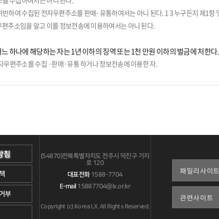
를 수집하여서는 아니 된다.
위반하여 수집된 전자우편주소를 판매·유통하여서는 아니 된다. 1 3 누구든지 제1항 
우편주소임을 알고 이를 정보전송에 이용하여서는 아니 된다.
어느 하나에 해당하는 자는 1년 이하의 징역 또는 1천 만원 이하의 벌금에 처한다.
전자우편주소를 수집 ·판매·유통 하거나 정보전송에 이용한 자.
방침
(54870)전북특별자치도 전주시 덕진구 기지
로 120
책
대표전화
1588-7704
E-mail
15887704@lx.or.kr
거부
Copyright (c) Korea LX. All Rights Reserved.