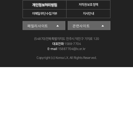
개인정보처리방침
저작권보호정책
이메일무단수집거부
지사안내
(54870)전북특별자치도 전주시 덕진구 기지로 120
대표전화
1588-7704
E-mail
15887704@lx.or.kr
Copyright (c) Korea LX. All Rights Reserved.