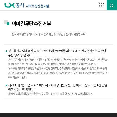
주요메뉴 바로가기
하단메뉴 바로가기
이메일무단수집거부
한국국토정보공사에서 제공하는 이메일주소 무단수집 거부 내용입니다.
정보통신망 이용촉진 및 정보보호 등에 관한 법률 제50조의 2 (전자우편주소의 무단
수집 행위 등 금지)
① 누구든지 전자우편주소의 수집을 거부하는 의사가 명시된 인터넷 홈페이지에서 자동으로 전자우편주소
를 수집하는 프로그램 그 밖의 기술적 장치를 이용하여 전자우편주소를 수집하여서는 아니 된다.
② 누구든지 제1항의 규정을 위반하여 수집된 전자우편주소를 판매·유통하여서는 아니 된다. 1 3 누구든지
제1항 및 제2항의 규정에 의하여 수집·판매 및 유통이 금지된 전자우편주소임을 알고 이를 정보전송에 이용
하여서는 아니 된다.
제74조(벌칙) 다음 각호의 어느 하나에 해당하는 자는 1년 이하의 징역 또는 1천 만원
이하의 벌금에 처한다.
① 제50조의 2를 위반하여 전자우편주소를 수집 ·판매·유통 하거나 정보전송에 이용한 자.