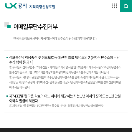
주요메뉴 바로가기
하단메뉴 바로가기
이메일무단수집거부
한국국토정보공사에서 제공하는 이메일주소 무단수집 거부 내용입니다.
정보통신망 이용촉진 및 정보보호 등에 관한 법률 제50조의 2 (전자우편주소의 무단
수집 행위 등 금지)
① 누구든지 전자우편주소의 수집을 거부하는 의사가 명시된 인터넷 홈페이지에서 자동으로 전자우편주소
를 수집하는 프로그램 그 밖의 기술적 장치를 이용하여 전자우편주소를 수집하여서는 아니 된다.
② 누구든지 제1항의 규정을 위반하여 수집된 전자우편주소를 판매·유통하여서는 아니 된다. 1 3 누구든지
제1항 및 제2항의 규정에 의하여 수집·판매 및 유통이 금지된 전자우편주소임을 알고 이를 정보전송에 이용
하여서는 아니 된다.
제74조(벌칙) 다음 각호의 어느 하나에 해당하는 자는 1년 이하의 징역 또는 1천 만원
이하의 벌금에 처한다.
① 제50조의 2를 위반하여 전자우편주소를 수집 ·판매·유통 하거나 정보전송에 이용한 자.