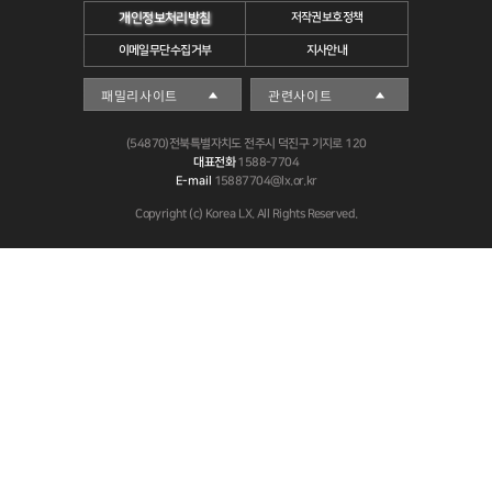
개인정보처리방침
저작권보호정책
이메일무단수집거부
지사안내
(54870)전북특별자치도 전주시 덕진구 기지로 120
대표전화
1588-7704
E-mail
15887704@lx.or.kr
Copyright (c) Korea LX. All Rights Reserved.