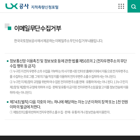
주요메뉴 바로가기
하단메뉴 바로가기
이메일무단수집거부
한국국토정보공사에서 제공하는 이메일주소 무단수집 거부 내용입니다.
정보통신망 이용촉진 및 정보보호 등에 관한 법률 제50조의 2 (전자우편주소의 무단
수집 행위 등 금지)
① 누구든지 전자우편주소의 수집을 거부하는 의사가 명시된 인터넷 홈페이지에서 자동으로 전자우편주소
를 수집하는 프로그램 그 밖의 기술적 장치를 이용하여 전자우편주소를 수집하여서는 아니 된다.
② 누구든지 제1항의 규정을 위반하여 수집된 전자우편주소를 판매·유통하여서는 아니 된다. 1 3 누구든지
제1항 및 제2항의 규정에 의하여 수집·판매 및 유통이 금지된 전자우편주소임을 알고 이를 정보전송에 이용
하여서는 아니 된다.
제74조(벌칙) 다음 각호의 어느 하나에 해당하는 자는 1년 이하의 징역 또는 1천 만원
이하의 벌금에 처한다.
① 제50조의 2를 위반하여 전자우편주소를 수집 ·판매·유통 하거나 정보전송에 이용한 자.