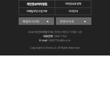
개인정보처리방침
저작권보호정책
이메일무단수집거부
지사안내
(54870)전북특별자치도 전주시 덕진구 기지로 120
대표전화
1588-7704
E-mail
15887704@lx.or.kr
Copyright (c) Korea LX. All Rights Reserved.