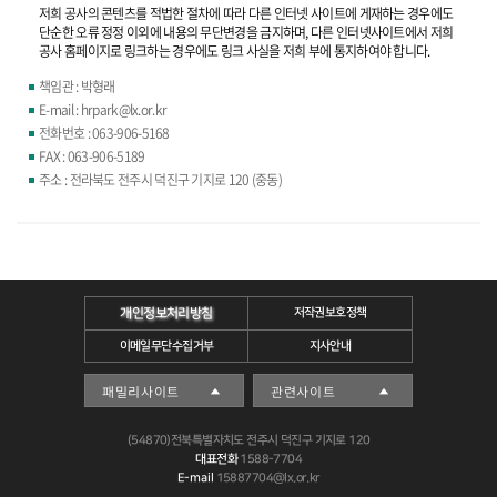
저희 공사의 콘텐츠를 적법한 절차에 따라 다른 인터넷 사이트에 게재하는 경우에도
단순한 오류 정정 이외에 내용의 무단변경을 금지하며, 다른 인터넷사이트에서 저희
공사 홈페이지로 링크하는 경우에도 링크 사실을 저희 부에 통지하여야 합니다.
책임관 : 박형래
E-mail : hrpark@lx.or.kr
전화번호 : 063-906-5168
FAX : 063-906-5189
주소 : 전라북도 전주시 덕진구 기지로 120 (중동)
개인정보처리방침
저작권보호정책
이메일무단수집거부
지사안내
(54870)전북특별자치도 전주시 덕진구 기지로 120
대표전화
1588-7704
E-mail
15887704@lx.or.kr