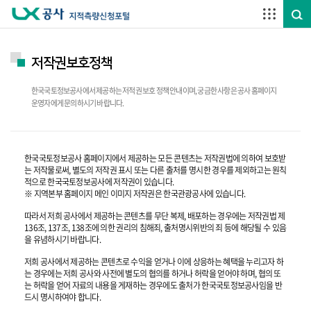
주요메뉴 바로가기
하단메뉴 바로가기
저작권보호정책
한국국토정보공사에서 제공하는 저적권 보호 정책 안내이며, 궁금한 사항은 공사 홈페이지
운영자에게 문의하시기 바랍니다.
한국국토정보공사 홈페이지에서 제공하는 모든 콘텐츠는 저작권법에 의하여 보호받
는 저작물로써, 별도의 저작권 표시 또는 다른 출처를 명시한 경우를 제외하고는 원칙
적으로 한국국토정보공사에 저작권이 있습니다.
※ 지역본부 홈페이지 메인 이미지 저작권은 한국관광공사에 있습니다.
따라서 저희 공사에서 제공하는 콘텐츠를 무단 복제, 배포하는 경우에는 저작권법 제
136조, 137조, 138조에 의한 권리의 침해죄, 출처명시위반의 죄 등에 해당될 수 있음
을 유념하시기 바랍니다.
저희 공사에서 제공하는 콘텐츠로 수익을 얻거나 이에 상응하는 혜택을 누리고자 하
는 경우에는 저희 공사와 사전에 별도의 협의를 하거나 허락을 얻어야 하며, 협의 또
는 허락을 얻어 자료의 내용을 게재하는 경우에도 출처가 한국국토정보공사임을 반
드시 명시하여야 합니다.