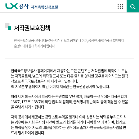
주요메뉴 바로가기
하단메뉴 바로가기
저작권보호정책
한국국토정보공사에서 제공하는 저적권 보호 정책 안내이며, 궁금한 사항은 공사 홈페이지
운영자에게 문의하시기 바랍니다.
한국국토정보공사 홈페이지에서 제공하는 모든 콘텐츠는 저작권법에 의하여 보호받
는 저작물로써, 별도의 저작권 표시 또는 다른 출처를 명시한 경우를 제외하고는 원칙
적으로 한국국토정보공사에 저작권이 있습니다.
※ 지역본부 홈페이지 메인 이미지 저작권은 한국관광공사에 있습니다.
따라서 저희 공사에서 제공하는 콘텐츠를 무단 복제, 배포하는 경우에는 저작권법 제
136조, 137조, 138조에 의한 권리의 침해죄, 출처명시위반의 죄 등에 해당될 수 있음
을 유념하시기 바랍니다.
저희 공사에서 제공하는 콘텐츠로 수익을 얻거나 이에 상응하는 혜택을 누리고자 하
는 경우에는 저희 공사와 사전에 별도의 협의를 하거나 허락을 얻어야 하며, 협의 또
는 허락을 얻어 자료의 내용을 게재하는 경우에도 출처가 한국국토정보공사임을 반
드시 명시하여야 합니다.