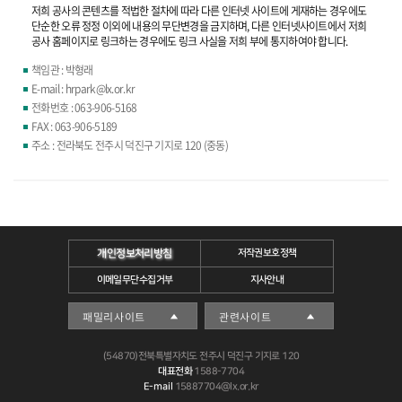
저희 공사의 콘텐츠를 적법한 절차에 따라 다른 인터넷 사이트에 게재하는 경우에도
단순한 오류 정정 이외에 내용의 무단변경을 금지하며, 다른 인터넷사이트에서 저희
공사 홈페이지로 링크하는 경우에도 링크 사실을 저희 부에 통지하여야 합니다.
책임관 : 박형래
E-mail : hrpark@lx.or.kr
전화번호 : 063-906-5168
FAX : 063-906-5189
주소 : 전라북도 전주시 덕진구 기지로 120 (중동)
개인정보처리방침
저작권보호정책
이메일무단수집거부
지사안내
(54870)전북특별자치도 전주시 덕진구 기지로 120
대표전화
1588-7704
E-mail
15887704@lx.or.kr