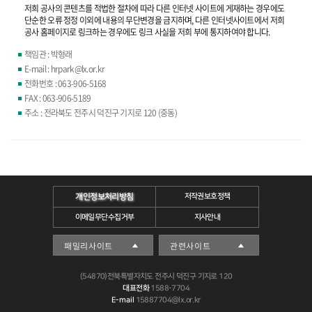
저희 공사의 콘텐츠를 적법한 절차에 따라 다른 인터넷 사이트에 게재하는 경우에도
단순한 오류 정정 이외에 내용의 무단변경을 금지하며, 다른 인터넷사이트에서 저희
공사 홈페이지로 링크하는 경우에도 링크 사실을 저희 부에 통지하여야 합니다.
책임관 : 박형래
E-mail : hrpark@lx.or.kr
전화번호 : 063-906-5168
FAX : 063-906-5189
주소 : 전라북도 전주시 덕진구 기지로 120 (중동)
개인정보처리방침
저작권보호정책
이메일무단수집거부
지사안내
(54870)전북특별자치도 전주시 덕진구 기지로 120
대표전화
1588-7704
E-mail
15887704@lx.or.kr