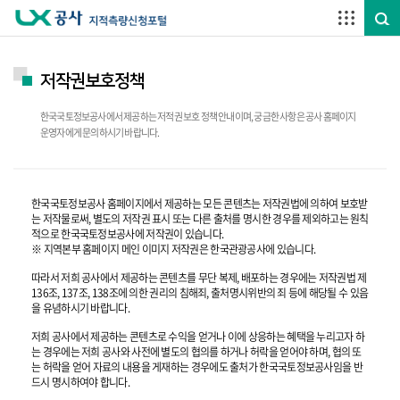
주요메뉴 바로가기
하단메뉴 바로가기
저작권보호정책
한국국토정보공사에서 제공하는 저적권 보호 정책 안내이며, 궁금한 사항은 공사 홈페이지
운영자에게 문의하시기 바랍니다.
한국국토정보공사 홈페이지에서 제공하는 모든 콘텐츠는 저작권법에 의하여 보호받
는 저작물로써, 별도의 저작권 표시 또는 다른 출처를 명시한 경우를 제외하고는 원칙
적으로 한국국토정보공사에 저작권이 있습니다.
※ 지역본부 홈페이지 메인 이미지 저작권은 한국관광공사에 있습니다.
따라서 저희 공사에서 제공하는 콘텐츠를 무단 복제, 배포하는 경우에는 저작권법 제
136조, 137조, 138조에 의한 권리의 침해죄, 출처명시위반의 죄 등에 해당될 수 있음
을 유념하시기 바랍니다.
저희 공사에서 제공하는 콘텐츠로 수익을 얻거나 이에 상응하는 혜택을 누리고자 하
는 경우에는 저희 공사와 사전에 별도의 협의를 하거나 허락을 얻어야 하며, 협의 또
는 허락을 얻어 자료의 내용을 게재하는 경우에도 출처가 한국국토정보공사임을 반
드시 명시하여야 합니다.