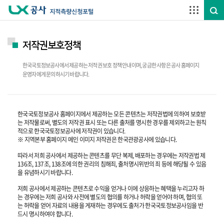
주요메뉴 바로가기
하단메뉴 바로가기
저작권보호정책
한국국토정보공사에서 제공하는 저적권 보호 정책 안내이며, 궁금한 사항은 공사 홈페이지
운영자에게 문의하시기 바랍니다.
한국국토정보공사 홈페이지에서 제공하는 모든 콘텐츠는 저작권법에 의하여 보호받
는 저작물로써, 별도의 저작권 표시 또는 다른 출처를 명시한 경우를 제외하고는 원칙
적으로 한국국토정보공사에 저작권이 있습니다.
※ 지역본부 홈페이지 메인 이미지 저작권은 한국관광공사에 있습니다.
따라서 저희 공사에서 제공하는 콘텐츠를 무단 복제, 배포하는 경우에는 저작권법 제
136조, 137조, 138조에 의한 권리의 침해죄, 출처명시위반의 죄 등에 해당될 수 있음
을 유념하시기 바랍니다.
저희 공사에서 제공하는 콘텐츠로 수익을 얻거나 이에 상응하는 혜택을 누리고자 하
는 경우에는 저희 공사와 사전에 별도의 협의를 하거나 허락을 얻어야 하며, 협의 또
는 허락을 얻어 자료의 내용을 게재하는 경우에도 출처가 한국국토정보공사임을 반
드시 명시하여야 합니다.