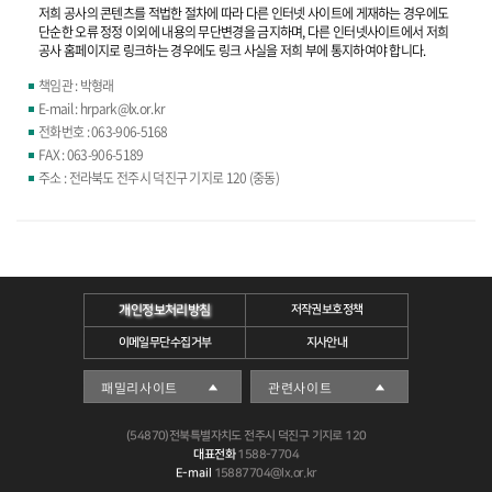
저희 공사의 콘텐츠를 적법한 절차에 따라 다른 인터넷 사이트에 게재하는 경우에도
단순한 오류 정정 이외에 내용의 무단변경을 금지하며, 다른 인터넷사이트에서 저희
공사 홈페이지로 링크하는 경우에도 링크 사실을 저희 부에 통지하여야 합니다.
책임관 : 박형래
E-mail : hrpark@lx.or.kr
전화번호 : 063-906-5168
FAX : 063-906-5189
주소 : 전라북도 전주시 덕진구 기지로 120 (중동)
개인정보처리방침
저작권보호정책
이메일무단수집거부
지사안내
(54870)전북특별자치도 전주시 덕진구 기지로 120
대표전화
1588-7704
E-mail
15887704@lx.or.kr