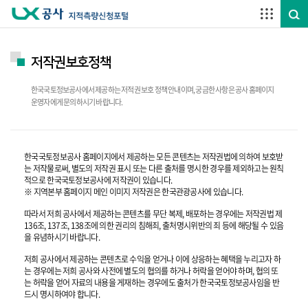
주요메뉴 바로가기
하단메뉴 바로가기
저작권보호정책
한국국토정보공사에서 제공하는 저적권 보호 정책 안내이며, 궁금한 사항은 공사 홈페이지
운영자에게 문의하시기 바랍니다.
한국국토정보공사 홈페이지에서 제공하는 모든 콘텐츠는 저작권법에 의하여 보호받
는 저작물로써, 별도의 저작권 표시 또는 다른 출처를 명시한 경우를 제외하고는 원칙
적으로 한국국토정보공사에 저작권이 있습니다.
※ 지역본부 홈페이지 메인 이미지 저작권은 한국관광공사에 있습니다.
따라서 저희 공사에서 제공하는 콘텐츠를 무단 복제, 배포하는 경우에는 저작권법 제
136조, 137조, 138조에 의한 권리의 침해죄, 출처명시위반의 죄 등에 해당될 수 있음
을 유념하시기 바랍니다.
저희 공사에서 제공하는 콘텐츠로 수익을 얻거나 이에 상응하는 혜택을 누리고자 하
는 경우에는 저희 공사와 사전에 별도의 협의를 하거나 허락을 얻어야 하며, 협의 또
는 허락을 얻어 자료의 내용을 게재하는 경우에도 출처가 한국국토정보공사임을 반
드시 명시하여야 합니다.