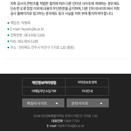
저희 공사의 콘텐츠를 적법한 절차에 따라 다른 인터넷 사이트에 게재하는 경우에도
단순한 오류 정정 이외에 내용의 무단변경을 금지하며, 다른 인터넷사이트에서 저희
공사 홈페이지로 링크하는 경우에도 링크 사실을 저희 부에 통지하여야 합니다.
책임관 : 박형래
E-mail : hrpark@lx.or.kr
전화번호 : 063-906-5168
FAX : 063-906-5189
주소 : 전라북도 전주시 덕진구 기지로 120 (중동)
개인정보처리방침
저작권보호정책
이메일무단수집거부
지사안내
(54870)전북특별자치도 전주시 덕진구 기지로 120
대표전화
1588-7704
E-mail
15887704@lx.or.kr