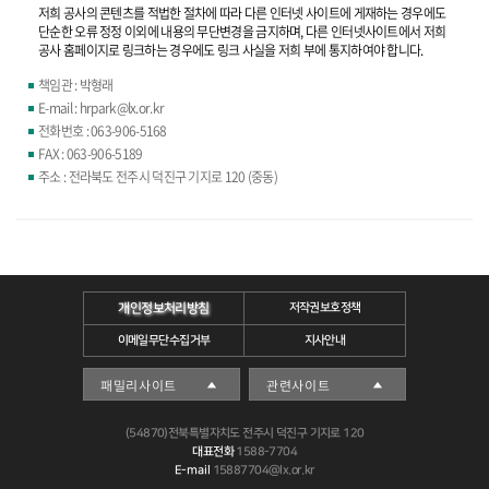
저희 공사의 콘텐츠를 적법한 절차에 따라 다른 인터넷 사이트에 게재하는 경우에도
단순한 오류 정정 이외에 내용의 무단변경을 금지하며, 다른 인터넷사이트에서 저희
공사 홈페이지로 링크하는 경우에도 링크 사실을 저희 부에 통지하여야 합니다.
책임관 : 박형래
E-mail : hrpark@lx.or.kr
전화번호 : 063-906-5168
FAX : 063-906-5189
주소 : 전라북도 전주시 덕진구 기지로 120 (중동)
개인정보처리방침
저작권보호정책
이메일무단수집거부
지사안내
(54870)전북특별자치도 전주시 덕진구 기지로 120
대표전화
1588-7704
E-mail
15887704@lx.or.kr