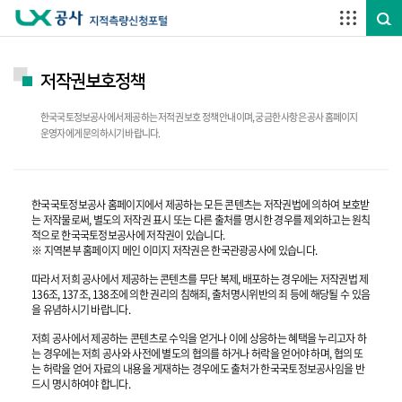
주요메뉴 바로가기
하단메뉴 바로가기
저작권보호정책
한국국토정보공사에서 제공하는 저적권 보호 정책 안내이며, 궁금한 사항은 공사 홈페이지
운영자에게 문의하시기 바랍니다.
한국국토정보공사 홈페이지에서 제공하는 모든 콘텐츠는 저작권법에 의하여 보호받
는 저작물로써, 별도의 저작권 표시 또는 다른 출처를 명시한 경우를 제외하고는 원칙
적으로 한국국토정보공사에 저작권이 있습니다.
※ 지역본부 홈페이지 메인 이미지 저작권은 한국관광공사에 있습니다.
따라서 저희 공사에서 제공하는 콘텐츠를 무단 복제, 배포하는 경우에는 저작권법 제
136조, 137조, 138조에 의한 권리의 침해죄, 출처명시위반의 죄 등에 해당될 수 있음
을 유념하시기 바랍니다.
저희 공사에서 제공하는 콘텐츠로 수익을 얻거나 이에 상응하는 혜택을 누리고자 하
는 경우에는 저희 공사와 사전에 별도의 협의를 하거나 허락을 얻어야 하며, 협의 또
는 허락을 얻어 자료의 내용을 게재하는 경우에도 출처가 한국국토정보공사임을 반
드시 명시하여야 합니다.