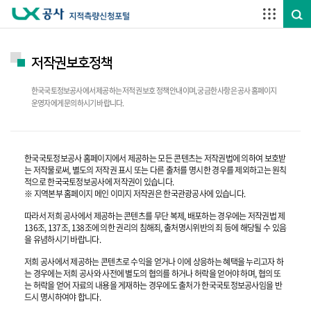
주요메뉴 바로가기
하단메뉴 바로가기
저작권보호정책
한국국토정보공사에서 제공하는 저적권 보호 정책 안내이며, 궁금한 사항은 공사 홈페이지
운영자에게 문의하시기 바랍니다.
한국국토정보공사 홈페이지에서 제공하는 모든 콘텐츠는 저작권법에 의하여 보호받
는 저작물로써, 별도의 저작권 표시 또는 다른 출처를 명시한 경우를 제외하고는 원칙
적으로 한국국토정보공사에 저작권이 있습니다.
※ 지역본부 홈페이지 메인 이미지 저작권은 한국관광공사에 있습니다.
따라서 저희 공사에서 제공하는 콘텐츠를 무단 복제, 배포하는 경우에는 저작권법 제
136조, 137조, 138조에 의한 권리의 침해죄, 출처명시위반의 죄 등에 해당될 수 있음
을 유념하시기 바랍니다.
저희 공사에서 제공하는 콘텐츠로 수익을 얻거나 이에 상응하는 혜택을 누리고자 하
는 경우에는 저희 공사와 사전에 별도의 협의를 하거나 허락을 얻어야 하며, 협의 또
는 허락을 얻어 자료의 내용을 게재하는 경우에도 출처가 한국국토정보공사임을 반
드시 명시하여야 합니다.