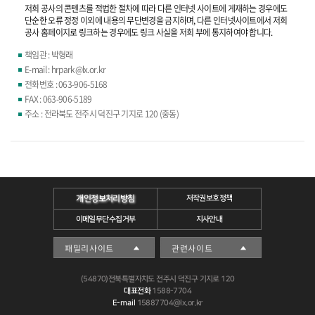
저희 공사의 콘텐츠를 적법한 절차에 따라 다른 인터넷 사이트에 게재하는 경우에도
단순한 오류 정정 이외에 내용의 무단변경을 금지하며, 다른 인터넷사이트에서 저희
공사 홈페이지로 링크하는 경우에도 링크 사실을 저희 부에 통지하여야 합니다.
책임관 : 박형래
E-mail : hrpark@lx.or.kr
전화번호 : 063-906-5168
FAX : 063-906-5189
주소 : 전라북도 전주시 덕진구 기지로 120 (중동)
개인정보처리방침
저작권보호정책
이메일무단수집거부
지사안내
(54870)전북특별자치도 전주시 덕진구 기지로 120
대표전화
1588-7704
E-mail
15887704@lx.or.kr