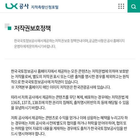
주요메뉴 바로가기
하단메뉴 바로가기
저작권보호정책
한국국토정보공사에서 제공하는 저적권 보호 정책 안내이며, 궁금한 사항은 공사 홈페이지
운영자에게 문의하시기 바랍니다.
한국국토정보공사 홈페이지에서 제공하는 모든 콘텐츠는 저작권법에 의하여 보호받
는 저작물로써, 별도의 저작권 표시 또는 다른 출처를 명시한 경우를 제외하고는 원칙
적으로 한국국토정보공사에 저작권이 있습니다.
※ 지역본부 홈페이지 메인 이미지 저작권은 한국관광공사에 있습니다.
따라서 저희 공사에서 제공하는 콘텐츠를 무단 복제, 배포하는 경우에는 저작권법 제
136조, 137조, 138조에 의한 권리의 침해죄, 출처명시위반의 죄 등에 해당될 수 있음
을 유념하시기 바랍니다.
저희 공사에서 제공하는 콘텐츠로 수익을 얻거나 이에 상응하는 혜택을 누리고자 하
는 경우에는 저희 공사와 사전에 별도의 협의를 하거나 허락을 얻어야 하며, 협의 또
는 허락을 얻어 자료의 내용을 게재하는 경우에도 출처가 한국국토정보공사임을 반
드시 명시하여야 합니다.