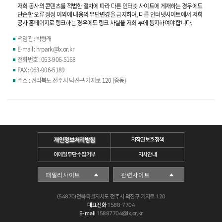
저희 공사의 콘텐츠를 적법한 절차에 따라 다른 인터넷 사이트에 게재하는 경우에도
단순한 오류 정정 이외에 내용의 무단변경을 금지하며, 다른 인터넷사이트에서 저희
공사 홈페이지로 링크하는 경우에도 링크 사실을 저희 부에 통지하여야 합니다.
책임관 : 박형래
E-mail : hrpark@lx.or.kr
전화번호 : 063-906-5168
FAX : 063-906-5189
주소 : 전라북도 전주시 덕진구 기지로 120 (중동)
개인정보처리방침
저작권보호정책
이메일무단수집거부
지사안내
(54870)전북특별자치도 전주시 덕진구 기지로 120
대표전화
1588-7704
E-mail
15887704@lx.or.kr