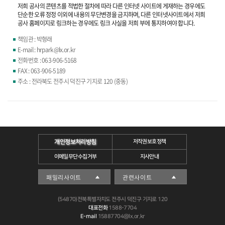
저희 공사의 콘텐츠를 적법한 절차에 따라 다른 인터넷 사이트에 게재하는 경우에도
단순한 오류 정정 이외에 내용의 무단변경을 금지하며, 다른 인터넷사이트에서 저희
공사 홈페이지로 링크하는 경우에도 링크 사실을 저희 부에 통지하여야 합니다.
책임관 : 박형래
E-mail : hrpark@lx.or.kr
전화번호 : 063-906-5168
FAX : 063-906-5189
주소 : 전라북도 전주시 덕진구 기지로 120 (중동)
개인정보처리방침
저작권보호정책
이메일무단수집거부
지사안내
(54870)전북특별자치도 전주시 덕진구 기지로 120
대표전화
1588-7704
E-mail
15887704@lx.or.kr