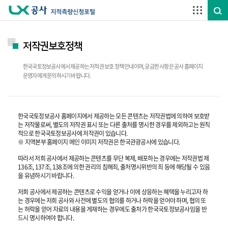
주요메뉴 바로가기
하단메뉴 바로가기
저작권보호정책
한국국토정보공사에서 제공하는 저적권 보호 정책 안내이며, 궁금한 사항은 공사 홈페이지
운영자에게 문의하시기 바랍니다.
한국국토정보공사 홈페이지에서 제공하는 모든 콘텐츠는 저작권법에 의하여 보호받
는 저작물로써, 별도의 저작권 표시 또는 다른 출처를 명시한 경우를 제외하고는 원칙
적으로 한국국토정보공사에 저작권이 있습니다.
※ 지역본부 홈페이지 메인 이미지 저작권은 한국관광공사에 있습니다.
따라서 저희 공사에서 제공하는 콘텐츠를 무단 복제, 배포하는 경우에는 저작권법 제
136조, 137조, 138조에 의한 권리의 침해죄, 출처명시위반의 죄 등에 해당될 수 있음
을 유념하시기 바랍니다.
저희 공사에서 제공하는 콘텐츠로 수익을 얻거나 이에 상응하는 혜택을 누리고자 하
는 경우에는 저희 공사와 사전에 별도의 협의를 하거나 허락을 얻어야 하며, 협의 또
는 허락을 얻어 자료의 내용을 게재하는 경우에도 출처가 한국국토정보공사임을 반
드시 명시하여야 합니다.