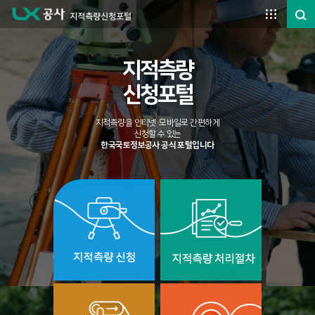
주요메뉴 바로가기
본문영역 바로가기
하단메뉴 바로가기
지적측량
신청포털
지적측량을 인터넷·모바일로 간편하게
신청할 수 있는
한국국토정보공사 공식 포털입니다