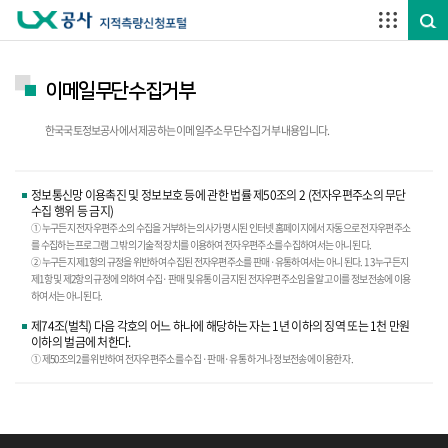
주요메뉴 바로가기
하단메뉴 바로가기
이메일무단수집거부
한국국토정보공사에서 제공하는 이메일주소 무단수집 거부 내용입니다.
정보통신망 이용촉진 및 정보보호 등에 관한 법률 제50조의 2 (전자우편주소의 무단
수집 행위 등 금지)
① 누구든지 전자우편주소의 수집을 거부하는 의사가 명시된 인터넷 홈페이지에서 자동으로 전자우편주소
를 수집하는 프로그램 그 밖의 기술적 장치를 이용하여 전자우편주소를 수집하여서는 아니 된다.
② 누구든지 제1항의 규정을 위반하여 수집된 전자우편주소를 판매·유통하여서는 아니 된다. 1 3 누구든지
제1항 및 제2항의 규정에 의하여 수집·판매 및 유통이 금지된 전자우편주소임을 알고 이를 정보전송에 이용
하여서는 아니 된다.
제74조(벌칙) 다음 각호의 어느 하나에 해당하는 자는 1년 이하의 징역 또는 1천 만원
이하의 벌금에 처한다.
① 제50조의 2를 위반하여 전자우편주소를 수집 ·판매·유통 하거나 정보전송에 이용한 자.