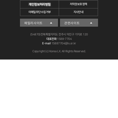
개인정보처리방침
저작권보호정책
이메일무단수집거부
지사안내
(54870)전북특별자치도 전주시 덕진구 기지로 120
대표전화
1588-7704
E-mail
15887704@lx.or.kr
Copyright (c) Korea LX. All Rights Reserved.