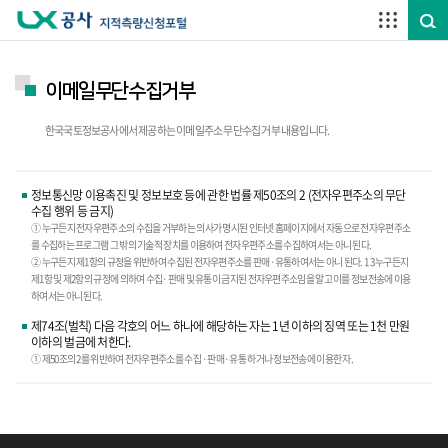
주요메뉴 바로가기
하단메뉴 바로가기
이메일무단수집거부
한국국토정보공사에서 제공하는 이메일주소 무단수집 거부 내용입니다.
정보통신망 이용촉진 및 정보보호 등에 관한 법률 제50조의 2 (전자우편주소의 무단
수집 행위 등 금지)
① 누구든지 전자우편주소의 수집을 거부하는 의사가 명시된 인터넷 홈페이지에서 자동으로 전자우편주소
를 수집하는 프로그램 그 밖의 기술적 장치를 이용하여 전자우편주소를 수집하여서는 아니 된다.
② 누구든지 제1항의 규정을 위반하여 수집된 전자우편주소를 판매·유통하여서는 아니 된다. 1 3 누구든지
제1항 및 제2항의 규정에 의하여 수집·판매 및 유통이 금지된 전자우편주소임을 알고 이를 정보전송에 이용
하여서는 아니 된다.
제74조(벌칙) 다음 각호의 어느 하나에 해당하는 자는 1년 이하의 징역 또는 1천 만원
이하의 벌금에 처한다.
① 제50조의 2를 위반하여 전자우편주소를 수집 ·판매·유통 하거나 정보전송에 이용한 자.