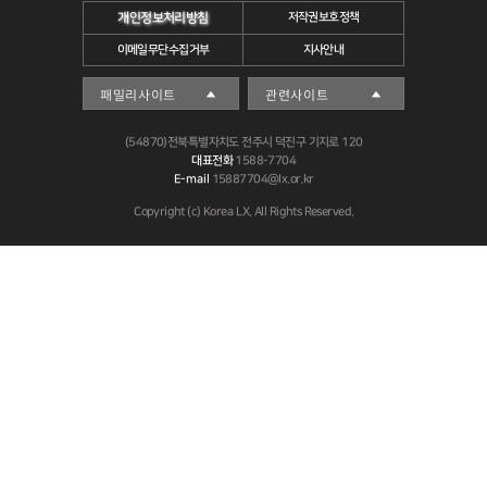
개인정보처리방침
저작권보호정책
이메일무단수집거부
지사안내
(54870)전북특별자치도 전주시 덕진구 기지로 120
대표전화
1588-7704
E-mail
15887704@lx.or.kr
Copyright (c) Korea LX. All Rights Reserved.