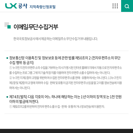
주요메뉴 바로가기
하단메뉴 바로가기
이메일무단수집거부
한국국토정보공사에서 제공하는 이메일주소 무단수집 거부 내용입니다.
정보통신망 이용촉진 및 정보보호 등에 관한 법률 제50조의 2 (전자우편주소의 무단
수집 행위 등 금지)
① 누구든지 전자우편주소의 수집을 거부하는 의사가 명시된 인터넷 홈페이지에서 자동으로 전자우편주소
를 수집하는 프로그램 그 밖의 기술적 장치를 이용하여 전자우편주소를 수집하여서는 아니 된다.
② 누구든지 제1항의 규정을 위반하여 수집된 전자우편주소를 판매·유통하여서는 아니 된다. 1 3 누구든지
제1항 및 제2항의 규정에 의하여 수집·판매 및 유통이 금지된 전자우편주소임을 알고 이를 정보전송에 이용
하여서는 아니 된다.
제74조(벌칙) 다음 각호의 어느 하나에 해당하는 자는 1년 이하의 징역 또는 1천 만원
이하의 벌금에 처한다.
① 제50조의 2를 위반하여 전자우편주소를 수집 ·판매·유통 하거나 정보전송에 이용한 자.