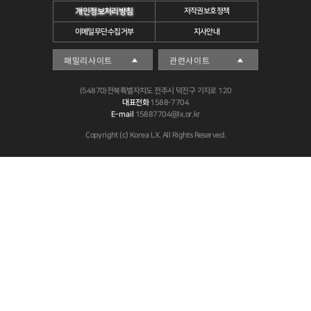
개인정보처리방침
저작권보호정책
이메일무단수집거부
지사안내
(54870)전북특별자치도 전주시 덕진구 기지로 120
대표전화
1588-7704
E-mail
15887704@lx.or.kr
Copyright (c) Korea LX. All Rights Reserved.