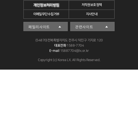
개인정보처리방침
저작권보호정책
이메일무단수집거부
지사안내
(54870)전북특별자치도 전주시 덕진구 기지로 120
대표전화
1588-7704
E-mail
15887704@lx.or.kr
Copyright (c) Korea LX. All Rights Reserved.