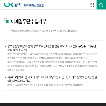
주요메뉴 바로가기
하단메뉴 바로가기
이메일무단수집거부
한국국토정보공사에서 제공하는 이메일주소 무단수집 거부 내용입니다.
정보통신망 이용촉진 및 정보보호 등에 관한 법률 제50조의 2 (전자우편주소의 무단
수집 행위 등 금지)
① 누구든지 전자우편주소의 수집을 거부하는 의사가 명시된 인터넷 홈페이지에서 자동으로 전자우편주소
를 수집하는 프로그램 그 밖의 기술적 장치를 이용하여 전자우편주소를 수집하여서는 아니 된다.
② 누구든지 제1항의 규정을 위반하여 수집된 전자우편주소를 판매·유통하여서는 아니 된다. 1 3 누구든지
제1항 및 제2항의 규정에 의하여 수집·판매 및 유통이 금지된 전자우편주소임을 알고 이를 정보전송에 이용
하여서는 아니 된다.
제74조(벌칙) 다음 각호의 어느 하나에 해당하는 자는 1년 이하의 징역 또는 1천 만원
이하의 벌금에 처한다.
① 제50조의 2를 위반하여 전자우편주소를 수집 ·판매·유통 하거나 정보전송에 이용한 자.