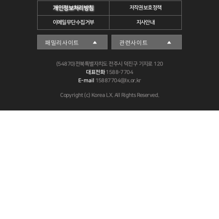
개인정보처리방침
저작권보호정책
이메일무단수집거부
지사안내
(54870)전북특별자치도 전주시 덕진구 기지로 120
대표전화
1588-7704
E-mail
15887704@lx.or.kr
Copyright (c) Korea LX. All Rights Reserved.