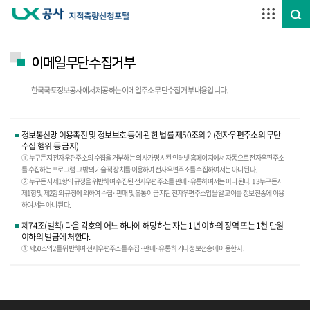
주요메뉴 바로가기
하단메뉴 바로가기
이메일무단수집거부
한국국토정보공사에서 제공하는 이메일주소 무단수집 거부 내용입니다.
정보통신망 이용촉진 및 정보보호 등에 관한 법률 제50조의 2 (전자우편주소의 무단
수집 행위 등 금지)
① 누구든지 전자우편주소의 수집을 거부하는 의사가 명시된 인터넷 홈페이지에서 자동으로 전자우편주소
를 수집하는 프로그램 그 밖의 기술적 장치를 이용하여 전자우편주소를 수집하여서는 아니 된다.
② 누구든지 제1항의 규정을 위반하여 수집된 전자우편주소를 판매·유통하여서는 아니 된다. 1 3 누구든지
제1항 및 제2항의 규정에 의하여 수집·판매 및 유통이 금지된 전자우편주소임을 알고 이를 정보전송에 이용
하여서는 아니 된다.
제74조(벌칙) 다음 각호의 어느 하나에 해당하는 자는 1년 이하의 징역 또는 1천 만원
이하의 벌금에 처한다.
① 제50조의 2를 위반하여 전자우편주소를 수집 ·판매·유통 하거나 정보전송에 이용한 자.