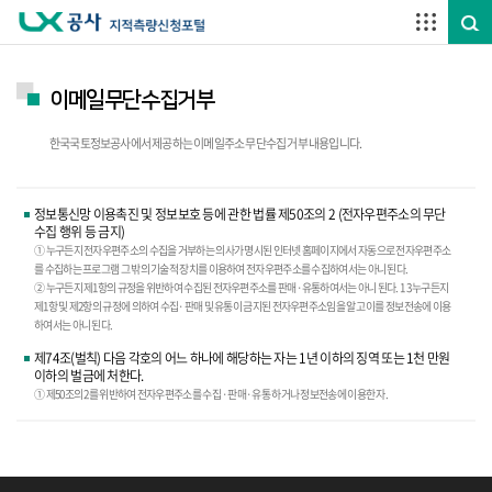
주요메뉴 바로가기
하단메뉴 바로가기
이메일무단수집거부
한국국토정보공사에서 제공하는 이메일주소 무단수집 거부 내용입니다.
정보통신망 이용촉진 및 정보보호 등에 관한 법률 제50조의 2 (전자우편주소의 무단
수집 행위 등 금지)
① 누구든지 전자우편주소의 수집을 거부하는 의사가 명시된 인터넷 홈페이지에서 자동으로 전자우편주소
를 수집하는 프로그램 그 밖의 기술적 장치를 이용하여 전자우편주소를 수집하여서는 아니 된다.
② 누구든지 제1항의 규정을 위반하여 수집된 전자우편주소를 판매·유통하여서는 아니 된다. 1 3 누구든지
제1항 및 제2항의 규정에 의하여 수집·판매 및 유통이 금지된 전자우편주소임을 알고 이를 정보전송에 이용
하여서는 아니 된다.
제74조(벌칙) 다음 각호의 어느 하나에 해당하는 자는 1년 이하의 징역 또는 1천 만원
이하의 벌금에 처한다.
① 제50조의 2를 위반하여 전자우편주소를 수집 ·판매·유통 하거나 정보전송에 이용한 자.