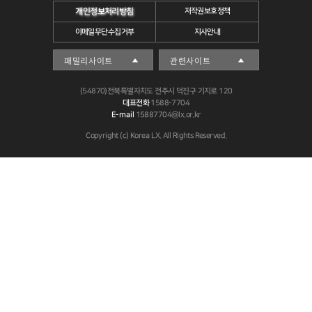
개인정보처리방침
저작권보호정책
이메일무단수집거부
지사안내
(54870)전북특별자치도 전주시 덕진구 기지로 120
대표전화
1588-7704
E-mail
15887704@lx.or.kr
Copyright (c) Korea LX. All Rights Reserved.