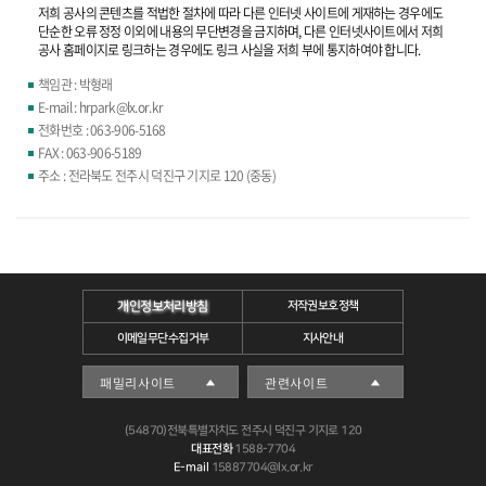
저희 공사의 콘텐츠를 적법한 절차에 따라 다른 인터넷 사이트에 게재하는 경우에도
단순한 오류 정정 이외에 내용의 무단변경을 금지하며, 다른 인터넷사이트에서 저희
공사 홈페이지로 링크하는 경우에도 링크 사실을 저희 부에 통지하여야 합니다.
책임관 : 박형래
E-mail : hrpark@lx.or.kr
전화번호 : 063-906-5168
FAX : 063-906-5189
주소 : 전라북도 전주시 덕진구 기지로 120 (중동)
개인정보처리방침
저작권보호정책
이메일무단수집거부
지사안내
(54870)전북특별자치도 전주시 덕진구 기지로 120
대표전화
1588-7704
E-mail
15887704@lx.or.kr