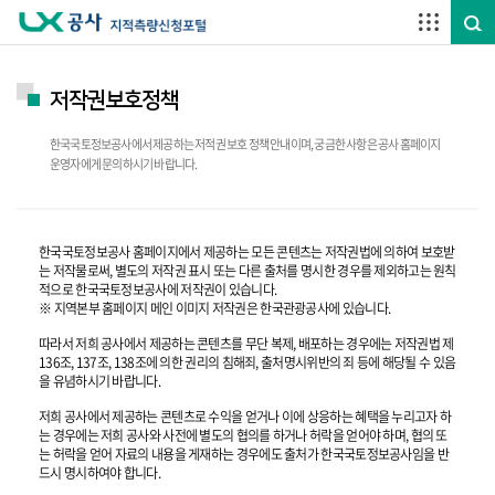
주요메뉴 바로가기
하단메뉴 바로가기
저작권보호정책
한국국토정보공사에서 제공하는 저적권 보호 정책 안내이며, 궁금한 사항은 공사 홈페이지
운영자에게 문의하시기 바랍니다.
한국국토정보공사 홈페이지에서 제공하는 모든 콘텐츠는 저작권법에 의하여 보호받
는 저작물로써, 별도의 저작권 표시 또는 다른 출처를 명시한 경우를 제외하고는 원칙
적으로 한국국토정보공사에 저작권이 있습니다.
※ 지역본부 홈페이지 메인 이미지 저작권은 한국관광공사에 있습니다.
따라서 저희 공사에서 제공하는 콘텐츠를 무단 복제, 배포하는 경우에는 저작권법 제
136조, 137조, 138조에 의한 권리의 침해죄, 출처명시위반의 죄 등에 해당될 수 있음
을 유념하시기 바랍니다.
저희 공사에서 제공하는 콘텐츠로 수익을 얻거나 이에 상응하는 혜택을 누리고자 하
는 경우에는 저희 공사와 사전에 별도의 협의를 하거나 허락을 얻어야 하며, 협의 또
는 허락을 얻어 자료의 내용을 게재하는 경우에도 출처가 한국국토정보공사임을 반
드시 명시하여야 합니다.