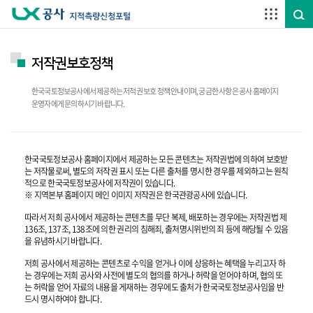
주요메뉴 바로가기
하단메뉴 바로가기
저작권보호정책
한국국토정보공사에서 제공하는 저적권 보호 정책 안내이며, 궁금한 사항은 공사 홈페이지
운영자에게 문의하시기 바랍니다.
한국국토정보공사 홈페이지에서 제공하는 모든 콘텐츠는 저작권법에 의하여 보호받
는 저작물로써, 별도의 저작권 표시 또는 다른 출처를 명시한 경우를 제외하고는 원칙
적으로 한국국토정보공사에 저작권이 있습니다.
※ 지역본부 홈페이지 메인 이미지 저작권은 한국관광공사에 있습니다.
따라서 저희 공사에서 제공하는 콘텐츠를 무단 복제, 배포하는 경우에는 저작권법 제
136조, 137조, 138조에 의한 권리의 침해죄, 출처명시위반의 죄 등에 해당될 수 있음
을 유념하시기 바랍니다.
저희 공사에서 제공하는 콘텐츠로 수익을 얻거나 이에 상응하는 혜택을 누리고자 하
는 경우에는 저희 공사와 사전에 별도의 협의를 하거나 허락을 얻어야 하며, 협의 또
는 허락을 얻어 자료의 내용을 게재하는 경우에도 출처가 한국국토정보공사임을 반
드시 명시하여야 합니다.