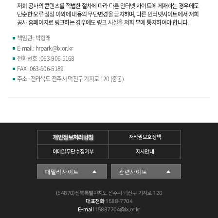
저희 공사의 콘텐츠를 적법한 절차에 따라 다른 인터넷 사이트에 게재하는 경우에도
단순한 오류 정정 이외에 내용의 무단변경을 금지하며, 다른 인터넷사이트에서 저희
공사 홈페이지로 링크하는 경우에도 링크 사실을 저희 부에 통지하여야 합니다.
책임관 : 박형래
E-mail : hrpark@lx.or.kr
전화번호 : 063-906-5168
FAX : 063-906-5189
주소 : 전라북도 전주시 덕진구 기지로 120 (중동)
개인정보처리방침
저작권보호정책
이메일무단수집거부
지사안내
(54870)전북특별자치도 전주시 덕진구 기지로 120
대표전화
1588-7704
E-mail
15887704@lx.or.kr