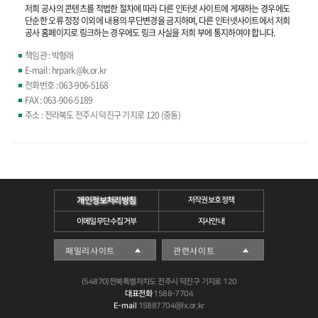
저희 공사의 콘텐츠를 적법한 절차에 따라 다른 인터넷 사이트에 게재하는 경우에도
단순한 오류 정정 이외에 내용의 무단변경을 금지하며, 다른 인터넷사이트에서 저희
공사 홈페이지로 링크하는 경우에도 링크 사실을 저희 부에 통지하여야 합니다.
책임관 : 박형래
E-mail : hrpark@lx.or.kr
전화번호 : 063-906-5168
FAX : 063-906-5189
주소 : 전라북도 전주시 덕진구 기지로 120 (중동)
개인정보처리방침
저작권보호정책
이메일무단수집거부
지사안내
(54870)전북특별자치도 전주시 덕진구 기지로 120
대표전화
1588-7704
E-mail
15887704@lx.or.kr