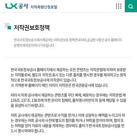
주요메뉴 바로가기
하단메뉴 바로가기
저작권보호정책
한국국토정보공사에서 제공하는 저적권 보호 정책 안내이며, 궁금한 사항은 공사 홈페이지
운영자에게 문의하시기 바랍니다.
한국국토정보공사 홈페이지에서 제공하는 모든 콘텐츠는 저작권법에 의하여 보호받
는 저작물로써, 별도의 저작권 표시 또는 다른 출처를 명시한 경우를 제외하고는 원칙
적으로 한국국토정보공사에 저작권이 있습니다.
※ 지역본부 홈페이지 메인 이미지 저작권은 한국관광공사에 있습니다.
따라서 저희 공사에서 제공하는 콘텐츠를 무단 복제, 배포하는 경우에는 저작권법 제
136조, 137조, 138조에 의한 권리의 침해죄, 출처명시위반의 죄 등에 해당될 수 있음
을 유념하시기 바랍니다.
저희 공사에서 제공하는 콘텐츠로 수익을 얻거나 이에 상응하는 혜택을 누리고자 하
는 경우에는 저희 공사와 사전에 별도의 협의를 하거나 허락을 얻어야 하며, 협의 또
는 허락을 얻어 자료의 내용을 게재하는 경우에도 출처가 한국국토정보공사임을 반
드시 명시하여야 합니다.