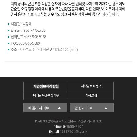
저희 공사의 콘텐츠를 적법한 절차에 따라 다른 인터넷 사이트에 게재하는 경우에도
단순한 오류 정정 이외에 내용의 무단변경을 금지하며, 다른 인터넷사이트에서 저희
공사 홈페이지로 링크하는 경우에도 링크 사실을 저희 부에 통지하여야 합니다.
책임관 : 박형래
E-mail : hrpark@lx.or.kr
전화번호 : 063-906-5168
FAX : 063-906-5189
주소 : 전라북도 전주시 덕진구 기지로 120 (중동)
개인정보처리방침
저작권보호정책
이메일무단수집거부
지사안내
(54870)전북특별자치도 전주시 덕진구 기지로 120
대표전화
1588-7704
E-mail
15887704@lx.or.kr