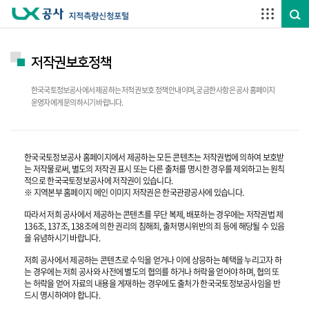
주요메뉴 바로가기
하단메뉴 바로가기
저작권보호정책
한국국토정보공사에서 제공하는 저적권 보호 정책 안내이며, 궁금한 사항은 공사 홈페이지
운영자에게 문의하시기 바랍니다.
한국국토정보공사 홈페이지에서 제공하는 모든 콘텐츠는 저작권법에 의하여 보호받
는 저작물로써, 별도의 저작권 표시 또는 다른 출처를 명시한 경우를 제외하고는 원칙
적으로 한국국토정보공사에 저작권이 있습니다.
※ 지역본부 홈페이지 메인 이미지 저작권은 한국관광공사에 있습니다.
따라서 저희 공사에서 제공하는 콘텐츠를 무단 복제, 배포하는 경우에는 저작권법 제
136조, 137조, 138조에 의한 권리의 침해죄, 출처명시위반의 죄 등에 해당될 수 있음
을 유념하시기 바랍니다.
저희 공사에서 제공하는 콘텐츠로 수익을 얻거나 이에 상응하는 혜택을 누리고자 하
는 경우에는 저희 공사와 사전에 별도의 협의를 하거나 허락을 얻어야 하며, 협의 또
는 허락을 얻어 자료의 내용을 게재하는 경우에도 출처가 한국국토정보공사임을 반
드시 명시하여야 합니다.