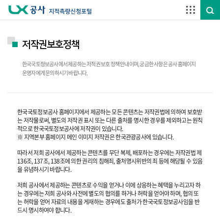
주요메뉴 바로가기
하단메뉴 바로가기
저작권보호정책
한국국토정보공사에서 제공하는 저적권 보호 정책 안내이며, 궁금한 사항은 공사 홈페이지
운영자에게 문의하시기 바랍니다.
한국국토정보공사 홈페이지에서 제공하는 모든 콘텐츠는 저작권법에 의하여 보호받
는 저작물로써, 별도의 저작권 표시 또는 다른 출처를 명시한 경우를 제외하고는 원칙
적으로 한국국토정보공사에 저작권이 있습니다.
※ 지역본부 홈페이지 메인 이미지 저작권은 한국관광공사에 있습니다.
따라서 저희 공사에서 제공하는 콘텐츠를 무단 복제, 배포하는 경우에는 저작권법 제
136조, 137조, 138조에 의한 권리의 침해죄, 출처명시위반의 죄 등에 해당될 수 있음
을 유념하시기 바랍니다.
저희 공사에서 제공하는 콘텐츠로 수익을 얻거나 이에 상응하는 혜택을 누리고자 하
는 경우에는 저희 공사와 사전에 별도의 협의를 하거나 허락을 얻어야 하며, 협의 또
는 허락을 얻어 자료의 내용을 게재하는 경우에도 출처가 한국국토정보공사임을 반
드시 명시하여야 합니다.