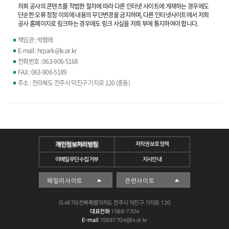
저희 공사의 콘텐츠를 적법한 절차에 따라 다른 인터넷 사이트에 게재하는 경우에도
단순한 오류 정정 이외에 내용의 무단변경을 금지하며, 다른 인터넷사이트에서 저희
공사 홈페이지로 링크하는 경우에도 링크 사실을 저희 부에 통지하여야 합니다.
책임관 : 박형래
E-mail : hrpark@lx.or.kr
전화번호 : 063-906-5168
FAX : 063-906-5189
주소 : 전라북도 전주시 덕진구 기지로 120 (중동)
개인정보처리방침
저작권보호정책
이메일무단수집거부
지사안내
(54870)전북특별자치도 전주시 덕진구 기지로 120
대표전화
1588-7704
E-mail
15887704@lx.or.kr